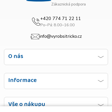
Zákaznická podpora
+420 774 71 22 11
Po–Pá: 8.00–16.00
info@vyrobsitricko.cz
O nás
Kontaktujte nás
Obchodní podmínky
Informace
Zásady ochrany osobních údajů
Návod na praní
Doprava
Vzorník barev
Vše o nákupu
Platba