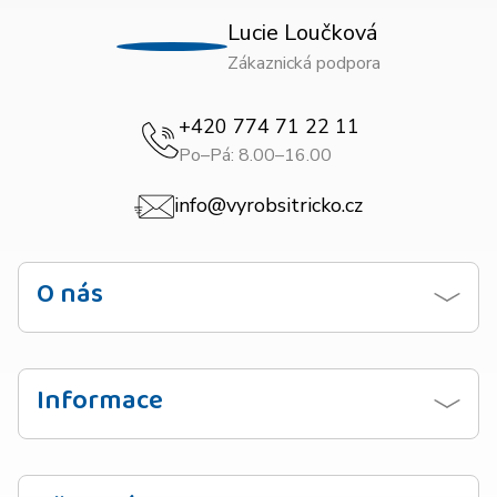
Lucie Loučková
Zákaznická podpora
+420 774 71 22 11
Po–Pá: 8.00–16.00
info@vyrobsitricko.cz
O nás
Kontaktujte nás
Obchodní podmínky
Informace
Zásady ochrany osobních údajů
Návod na praní
Doprava
Vzorník barev