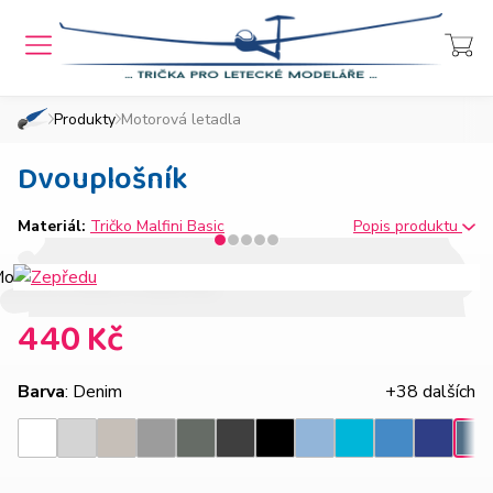
MENU
Přihlášení
Košík
Produkty
Motorová letadla
»
»
Domů
Chcete také takový e-shop?
Dvouplošník
Materiál:
Tričko Malfini Basic
Popis produktu
440 Kč
Barva
: Denim
+38 dalších
Světle
Ledově
Tmavě
Tmavá
Ebony
Nebesky
Azurově
Královsk
Bílá
Černá
Tyrkysová
Den
šedý
šedá
šedý
břidlice
gray
modrá
modrá
modrá
melír
melír