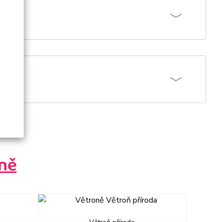
ně
next