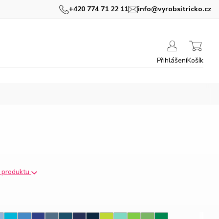
+420 774 71 22 11
info@vyrobsitricko.cz
Přihlášení
Košík
s produktu