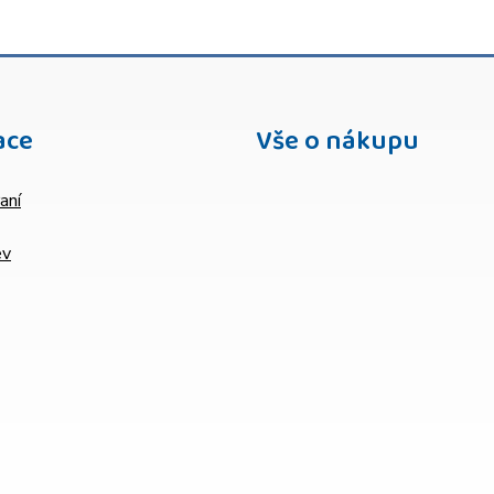
ace
Vše o nákupu
aní
ev