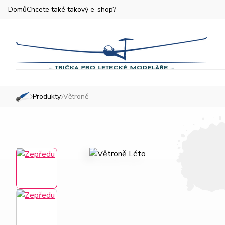
Domů
Chcete také takový e-shop?
Produkty
Větroně
»
»