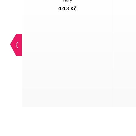
Hory
443 Kč