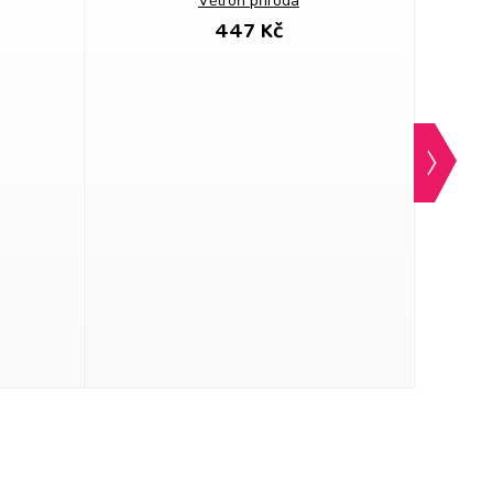
Větroň příroda
447 Kč