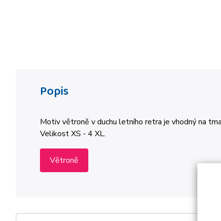
Popis
Motiv větroně v duchu letního retra je vhodný na tma
Velikost XS - 4 XL.
Větroně