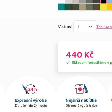
Bílá
Světle
Ledově
Tmavě
Tmavá
Ebony
N
Čern
šedý
šedá
šedý
břidlice
gray
m
Emerald
Lahvově
Military
Světlá
Khaki
Army
Citro
Ž
melír
melír
zelená
khaki
Velikost
:
Tabulka v
440 Kč
Skladem (odesíláme v p
Expresní výroba
Nejširší nabídka
Doručení do 24 hodin
Ohromný výběr triček