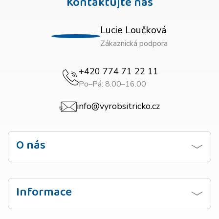
Kontaktujte nás
Lucie Loučková
Zákaznická podpora
+420 774 71 22 11
Po–Pá: 8.00–16.00
info@vyrobsitricko.cz
O nás
Kontaktujte nás
Obchodní podmínky
Informace
Zásady ochrany osobních údajů
Návod na praní