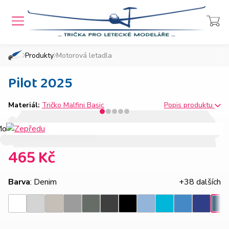
MENU
Přihlášení
Košík
Produkty
Motorová letadla
»
»
Domů
Chcete také takový e-shop?
Pilot 2025
Materiál:
Tričko Malfini Basic
Popis produktu
465 Kč
Barva
: Denim
+38 dalších
Světle
Ledově
Tmavě
Tmavá
Ebony
Nebesky
Azurově
Královsk
Bílá
Černá
Tyrkysová
Den
šedý
šedá
šedý
břidlice
gray
modrá
modrá
modrá
melír
melír