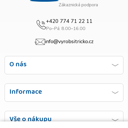
Zákaznická podpora
+420 774 71 22 11
Po–Pá: 8.00–16.00
info@vyrobsitricko.cz
O nás
Kontaktujte nás
Obchodní podmínky
Informace
Zásady ochrany osobních údajů
Návod na praní
Doprava
Vzorník barev
Vše o nákupu
Platba