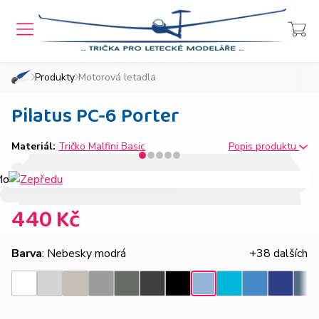
MENU
Přihlášení
Košík
Produkty
Motorová letadla
»
»
Domů
Chcete také takový e-shop?
Pilatus PC-6 Porter
Materiál:
Tričko Malfini Basic
Popis produktu
440 Kč
Barva
: Nebesky modrá
+38 dalších
Světle
Ledově
Tmavě
Tmavá
Ebony
Azurově
Královsk
Nebesky
Bílá
Černá
Tyrkysová
Den
šedý
šedá
šedý
břidlice
gray
modrá
modrá
modrá
melír
melír