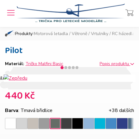
MENU
Přihlášení
Košík
Produkty
Motorová letadla
/
Větroně
/
Vrtulníky
/
RC házedla -
»
»
Domů
Chcete také takový e-shop?
Pilot
Materiál:
Tričko Malfini Basic
Popis produktu
440 Kč
Barva
: Tmavá břidlice
+38 dalších
Světle
Ledově
Tmavě
Ebony
Nebesky
Azurově
Královsk
Tmavá
Bílá
Černá
Tyrkysová
Den
šedý
šedá
šedý
gray
modrá
modrá
modrá
břidlice
melír
melír