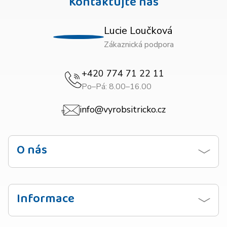
Kontaktujte nás
Lucie Loučková
Zákaznická podpora
+420 774 71 22 11
Po–Pá: 8.00–16.00
info@vyrobsitricko.cz
O nás
Kontaktujte nás
Obchodní podmínky
Informace
Zásady ochrany osobních údajů
Návod na praní