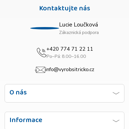
Kontaktujte nás
Lucie Loučková
Zákaznická podpora
+420 774 71 22 11
Po–Pá: 8.00–16.00
info@vyrobsitricko.cz
O nás
Kontaktujte nás
Obchodní podmínky
Informace
Zásady ochrany osobních údajů
Návod na praní