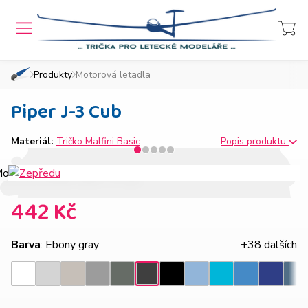
MENU
Přihlášení
Košík
Produkty
Motorová letadla
»
»
Domů
Chcete také takový e-shop?
Piper J-3 Cub
Materiál:
Tričko Malfini Basic
Popis produktu
442 Kč
Barva
: Ebony gray
+38 dalších
Světle
Ledově
Tmavě
Tmavá
Nebesky
Azurově
Královsk
Ebony
Bílá
Černá
Tyrkysová
Den
šedý
šedá
šedý
břidlice
modrá
modrá
modrá
gray
melír
melír