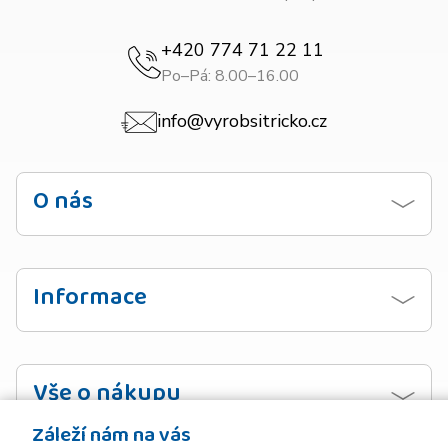
+420 774 71 22 11
Po–Pá: 8.00–16.00
info@vyrobsitricko.cz
O nás
Kontaktujte nás
Obchodní podmínky
Informace
Zásady ochrany osobních údajů
Návod na praní
Doprava
Vzorník barev
Vše o nákupu
Platba
Záleží nám na vás