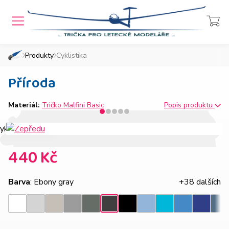
MENU
Přihlášení
Košík
Produkty
Cyklistika
»
»
Domů
Chcete také takový e-shop?
Příroda
Materiál:
Tričko Malfini Basic
Popis produktu
440 Kč
Barva
: Ebony gray
+38 dalších
Světle
Ledově
Tmavě
Tmavá
Nebesky
Azurově
Královsk
Ebony
Bílá
Černá
Tyrkysová
Den
šedý
šedá
šedý
břidlice
modrá
modrá
modrá
gray
melír
melír