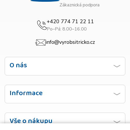
Zákaznická podpora
+420 774 71 22 11
Po–Pá: 8.00–16.00
info@vyrobsitricko.cz
O nás
Kontaktujte nás
Obchodní podmínky
Informace
Zásady ochrany osobních údajů
Návod na praní
Doprava
Vzorník barev
Vše o nákupu
Platba