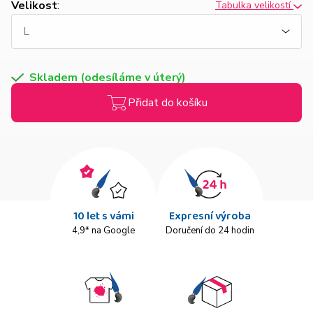
Velikost
:
Tabulka velikostí
Skladem (odesíláme v úterý)
Přidat do košíku
10 let s vámi
Expresní výroba
4,9* na Google
Doručení do 24 hodin