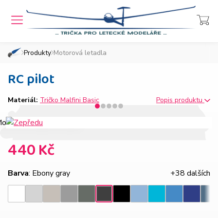
MENU
Přihlášení
Košík
Produkty
Motorová letadla
»
»
Domů
Chcete také takový e-shop?
RC pilot
Materiál:
Tričko Malfini Basic
Popis produktu
440 Kč
Barva
: Ebony gray
+38 dalších
Světle
Ledově
Tmavě
Tmavá
Nebesky
Azurově
Královsk
Ebony
Bílá
Černá
Tyrkysová
Den
šedý
šedá
šedý
břidlice
modrá
modrá
modrá
gray
melír
melír