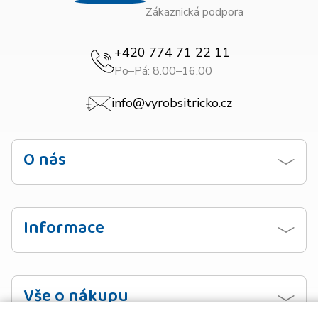
Zákaznická podpora
+420 774 71 22 11
Po–Pá: 8.00–16.00
info@vyrobsitricko.cz
O nás
Kontaktujte nás
Obchodní podmínky
Informace
Zásady ochrany osobních údajů
Návod na praní
Doprava
Vzorník barev
Vše o nákupu
Platba