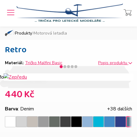
MENU
Přihlášení
Košík
Produkty
Motorová letadla
»
»
Domů
Chcete také takový e-shop?
Retro
Materiál:
Tričko Malfini Basic
Popis produktu
440 Kč
Barva
: Denim
+38 dalších
Světle
Ledově
Tmavě
Tmavá
Ebony
Nebesky
Azurově
Královsk
Bílá
Černá
Tyrkysová
Den
šedý
šedá
šedý
břidlice
gray
modrá
modrá
modrá
melír
melír