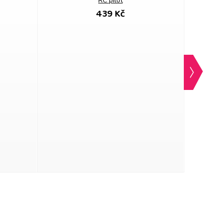
RC pilot
439 Kč