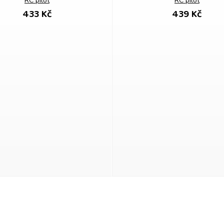
RC pilot
RC pilot
433 Kč
439 Kč