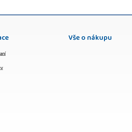
ace
Vše o nákupu
aní
ev