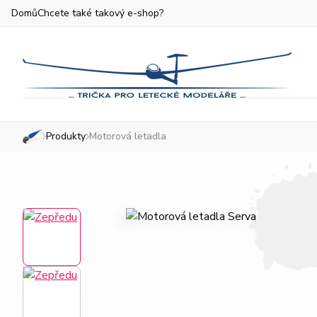
Domů
Chcete také takový e-shop?
Produkty
Motorová letadla
»
»