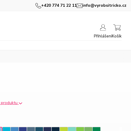
+420 774 71 22 11
info@vyrobsitricko.cz
Přihlášení
Košík
s produktu