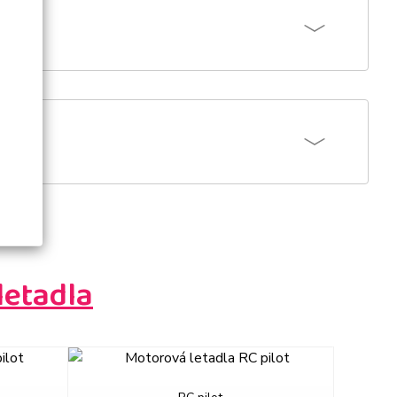
letadla
next