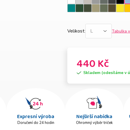
Bílá
Světle
Ledově
Tmavě
Tmavá
Ebony
Černá
N
šedý
šedá
šedý
břidlice
gray
m
Emerald
Lahvově
Military
Světlá
Khaki
Army
Citro
Ž
melír
melír
zelená
khaki
Velikost
:
Tabulka v
440 Kč
Skladem (odesíláme v ú
Expresní výroba
Nejširší nabídka
Doručení do 24 hodin
Ohromný výběr triček