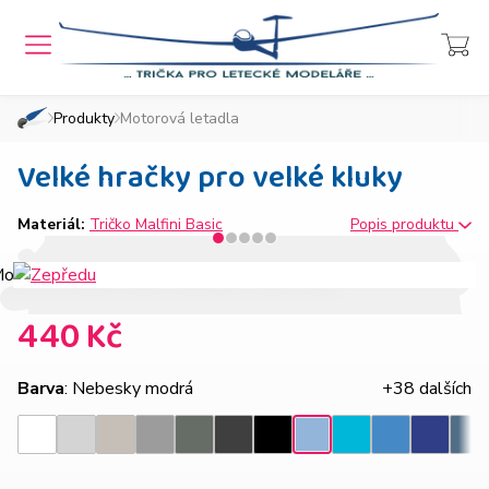
MENU
Přihlášení
Košík
Produkty
Motorová letadla
»
»
Domů
Chcete také takový e-shop?
Velké hračky pro velké kluky
Materiál:
Tričko Malfini Basic
Popis produktu
440 Kč
Barva
: Nebesky modrá
+38 dalších
Světle
Ledově
Tmavě
Tmavá
Ebony
Azurově
Královsk
Nebesky
Bílá
Černá
Tyrkysová
Den
šedý
šedá
šedý
břidlice
gray
modrá
modrá
modrá
melír
melír