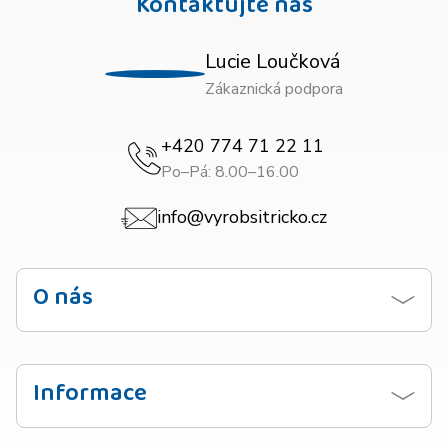
Kontaktujte nás
Lucie Loučková
Zákaznická podpora
+420 774 71 22 11
Po–Pá: 8.00–16.00
info@vyrobsitricko.cz
O nás
Kontaktujte nás
Obchodní podmínky
Informace
Zásady ochrany osobních údajů
Návod na praní