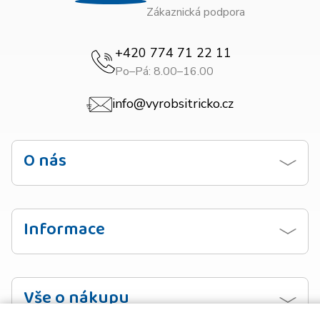
Zákaznická podpora
+420 774 71 22 11
Po–Pá: 8.00–16.00
info@vyrobsitricko.cz
O nás
Kontaktujte nás
Obchodní podmínky
Informace
Zásady ochrany osobních údajů
Návod na praní
Doprava
Vzorník barev
Vše o nákupu
Platba