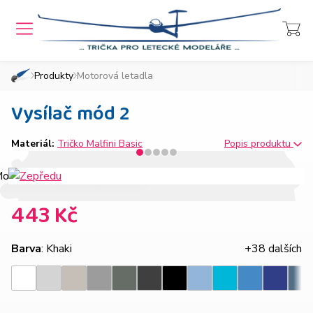
MENU
Přihlášení
Košík
Produkty
Motorová letadla
»
»
Domů
Chcete také takový e-shop?
Vysílač mód 2
Materiál:
Tričko Malfini Basic
Popis produktu
443 Kč
Barva
: Khaki
+38 dalších
Světle
Ledově
Tmavě
Tmavá
Ebony
Nebesky
Azurově
Královsk
Bílá
Černá
Tyrkysová
Den
šedý
šedá
šedý
břidlice
gray
modrá
modrá
modrá
melír
melír