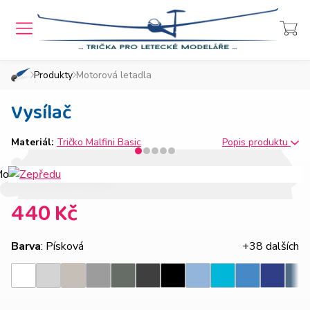
MENU
Přihlášení
Košík
Produkty
Motorová letadla
»
»
Domů
Chcete také takový e-shop?
Vysílač
Materiál:
Tričko Malfini Basic
Popis produktu
440 Kč
Barva
: Písková
+38 dalších
Světle
Ledově
Tmavě
Tmavá
Ebony
Nebesky
Azurově
Královsk
Bílá
Černá
Tyrkysová
Den
šedý
šedá
šedý
břidlice
gray
modrá
modrá
modrá
melír
melír