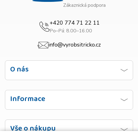
Zákaznická podpora
+420 774 71 22 11
Po–Pá: 8.00–16.00
info@vyrobsitricko.cz
O nás
Kontaktujte nás
Obchodní podmínky
Informace
Zásady ochrany osobních údajů
Návod na praní
Doprava
Vzorník barev
Vše o nákupu
Platba