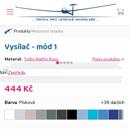
MENU
Přihlášení
Košík
Produkty
Motorová letadla
»
»
Domů
Chcete také takový e-shop?
Vysílač - mód 1
Materiál:
Tričko Malfini Basic
Popis produktu
444 Kč
Barva
: Písková
+38 dalších
Světle
Ledově
Tmavě
Tmavá
Ebony
Nebesky
Azurově
Královsk
Bílá
Černá
Tyrkysová
Den
šedý
šedá
šedý
břidlice
gray
modrá
modrá
modrá
melír
melír