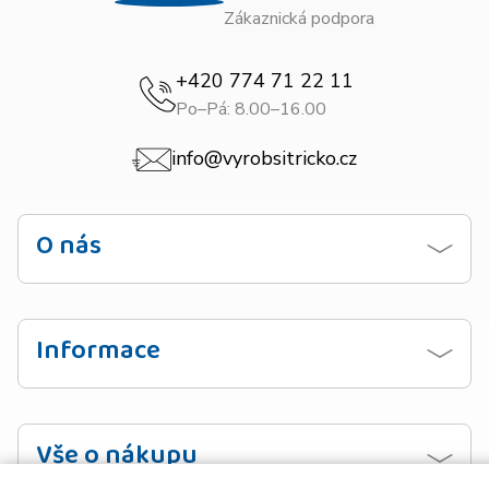
Zákaznická podpora
+420 774 71 22 11
Po–Pá: 8.00–16.00
info@vyrobsitricko.cz
O nás
Kontaktujte nás
Obchodní podmínky
Informace
Zásady ochrany osobních údajů
Návod na praní
Doprava
Vzorník barev
Vše o nákupu
Platba