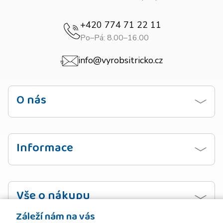
+420 774 71 22 11
Po–Pá: 8.00–16.00
info@vyrobsitricko.cz
O nás
Kontaktujte nás
Obchodní podmínky
Informace
Zásady ochrany osobních údajů
Návod na praní
Doprava
Vzorník barev
Vše o nákupu
Platba
Záleží nám na vás