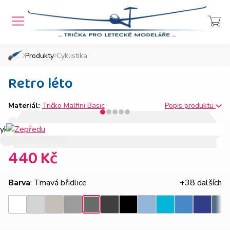
MENU
Přihlášení
Košík
Produkty
Cyklistika
»
»
Domů
Chcete také takový e-shop?
Retro léto
Materiál:
Tričko Malfini Basic
Popis produktu
440 Kč
Barva
: Tmavá břidlice
+38 dalších
Světle
Ledově
Tmavě
Ebony
Nebesky
Azurově
Královsk
Tmavá
Bílá
Černá
Tyrkysová
Den
šedý
šedá
šedý
gray
modrá
modrá
modrá
břidlice
melír
melír