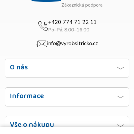
Zákaznická podpora
+420 774 71 22 11
Po–Pá: 8.00–16.00
info@vyrobsitricko.cz
O nás
Kontaktujte nás
Obchodní podmínky
Informace
Zásady ochrany osobních údajů
Návod na praní
Doprava
Vzorník barev
Vše o nákupu
Platba