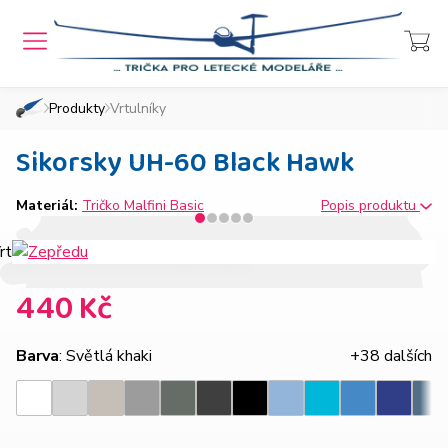
MENU
Přihlášení
Košík
Produkty
Vrtulníky
»
»
Domů
Chcete také takový e-shop?
Sikorsky UH-60 Black Hawk
Materiál:
Tričko Malfini Basic
Popis produktu
440 Kč
Barva
: Světlá khaki
+38 dalších
Světle
Ledově
Tmavě
Tmavá
Ebony
Nebesky
Azurově
Královsk
Bílá
Černá
Tyrkysová
Den
šedý
šedá
šedý
břidlice
gray
modrá
modrá
modrá
melír
melír