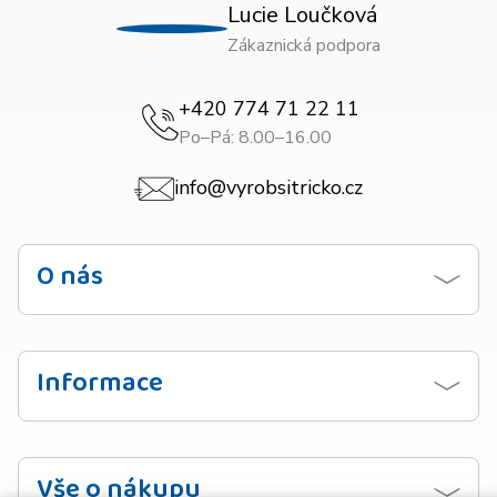
Lucie Loučková
Zákaznická podpora
+420 774 71 22 11
Po–Pá: 8.00–16.00
info@vyrobsitricko.cz
O nás
Kontaktujte nás
Obchodní podmínky
Informace
Zásady ochrany osobních údajů
Návod na praní
Doprava
Vzorník barev
Vše o nákupu