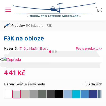
MENU
Přihlášení
Košík
Produkty
RC házedla - F3K
»
»
Domů
Chcete také takový e-shop?
F3K na obloze
Materiál:
Tričko Malfini Basic
Popis produktu
441 Kč
Barva
: Světle šedý melír
+38 dalších
Ledově
Tmavě
Tmavá
Ebony
Nebesky
Azurově
Královsk
Světle
Bílá
Černá
Tyrkysová
Den
šedá
šedý
břidlice
gray
modrá
modrá
modrá
šedý
melír
melír