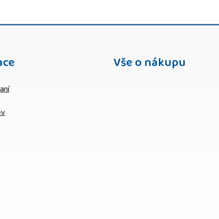
ace
Vše o nákupu
aní
ev