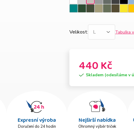
Bílá
Světle
Tmavě
Tmavá
Ebony
Černá
N
Ledově
šedý
šedý
břidlice
gray
m
šedá
Emerald
Lahvově
Military
Světlá
Khaki
Army
Citro
Ž
melír
melír
zelená
khaki
Velikost
:
Tabulka v
440 Kč
Skladem (odesíláme v ú
Expresní výroba
Nejširší nabídka
Doručení do 24 hodin
Ohromný výběr triček