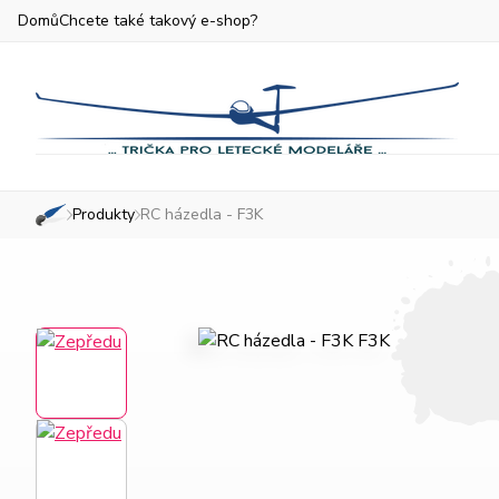
Domů
Chcete také takový e-shop?
Produkty
RC házedla - F3K
»
»