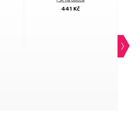
F3K na obloze
441 Kč