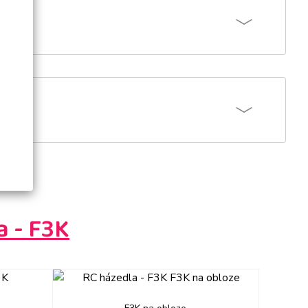
a - F3K
next