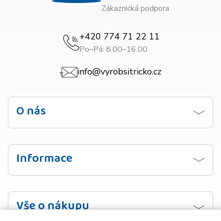
Zákaznická podpora
+420 774 71 22 11
Po–Pá: 8.00–16.00
info@vyrobsitricko.cz
O nás
Kontaktujte nás
Obchodní podmínky
Informace
Zásady ochrany osobních údajů
Návod na praní
Doprava
Vzorník barev
Vše o nákupu
Platba