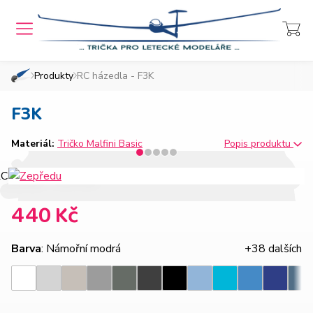
MENU
Přihlášení
Košík
Produkty
RC házedla - F3K
»
»
Domů
Chcete také takový e-shop?
F3K
Materiál:
Tričko Malfini Basic
Popis produktu
440 Kč
Barva
: Námořní modrá
+38 dalších
Světle
Ledově
Tmavě
Tmavá
Ebony
Nebesky
Azurově
Královsk
Bílá
Černá
Tyrkysová
Den
šedý
šedá
šedý
břidlice
gray
modrá
modrá
modrá
melír
melír