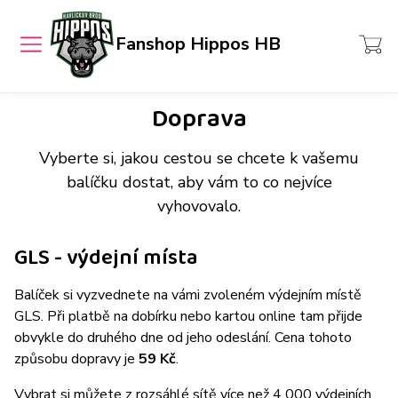
Pánské
Přihlášení
Fanshop Hippos HB
MENU
Dámské
Košík
Dětské
Doprava
hrosihb.cz
Chcete také takový e-shop?
Všechny
Vyberte si, jakou cestou se chcete k vašemu
produkty
balíčku dostat, aby vám to co nejvíce
vyhovovalo.
GLS - výdejní místa
Balíček si vyzvednete na vámi zvoleném výdejním místě
GLS. Při platbě na dobírku nebo kartou online tam přijde
obvykle do druhého dne od jeho odeslání. Cena tohoto
způsobu dopravy je
59 Kč
.
Vybrat si můžete z rozsáhlé sítě více než 4 000 výdejních