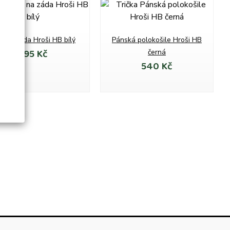
k na záda Hroši HB bílý
Pánská polokošile Hroši HB
395 Kč
černá
540 Kč