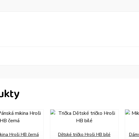
ukty
kina Hroši HB černá
Dětské tričko Hroši HB bílé
Dáms