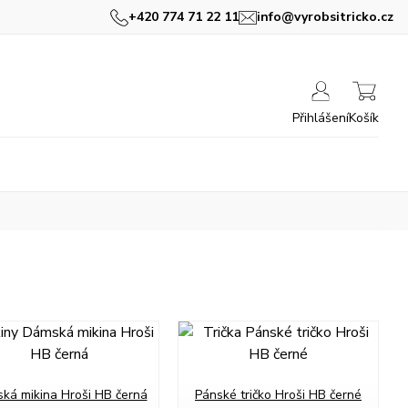
+420 774 71 22 11
info@vyrobsitricko.cz
Přihlášení
Košík
ká mikina Hroši HB černá
Pánské tričko Hroši HB černé