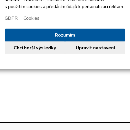
s použitím cookies a předáním údajů k personalizaci reklam.
GDPR
Cookies
okošile Hroši HB bílá
Dámské tílko Hroši HB bílé
Va
527 Kč
417 Kč
Rozumím
Chci horší výsledky
Upravit nastavení