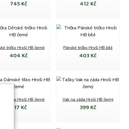
745 Kč
412 Kč
ké tričko Hroši HB černé
Pánské tričko Hroši HB bílé
404 Kč
403 Kč
ské tílko Hroši HB černé
Vak na záda Hroši HB černý
417 Kč
399 Kč