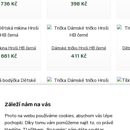
736 Kč
398 Kč
kina Hroši HB černá
Dámské tričko Hroši HB černé
Děts
661 Kč
411 Kč
bodýčko Hroši HB
Dámské tričko Hroši HB bílé
Dám
Záleží nám na vás
465 Kč
408 Kč
Proto na webu používáme cookies, abychom vás lépe
pochopili. Díky tomu vám pomůžeme najít to, co právě
hledáte. Tlačítkem „Rozumím“ nám dáte souhlas