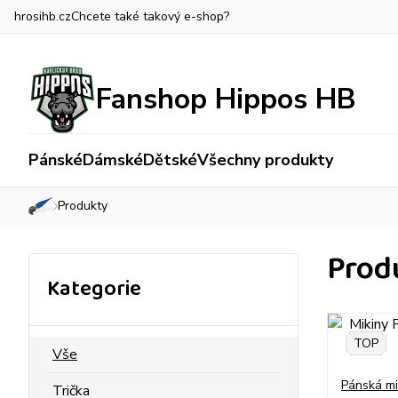
hrosihb.cz
Chcete také takový e-shop?
Fanshop Hippos HB
Pánské
Dámské
Dětské
Všechny produkty
Produkty
»
Prod
Kategorie
TOP
Vše
Pánská mi
Trička