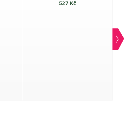
527 Kč
Páns