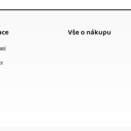
ace
Vše o nákupu
aní
ev