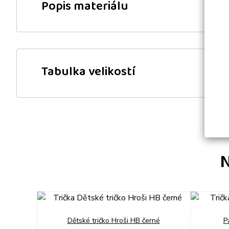
Popis materiálu
Tabulka velikostí
N
prev
rné
Dětské tričko Hroši HB černé
P