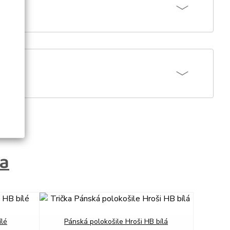
ka
next
ílé
Pánská polokošile Hroši HB bílá