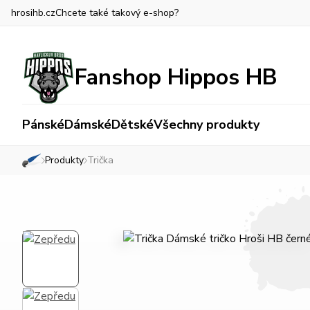
hrosihb.cz
Chcete také takový e-shop?
Fanshop Hippos HB
Pánské
Dámské
Dětské
Všechny produkty
Produkty
Trička
»
»