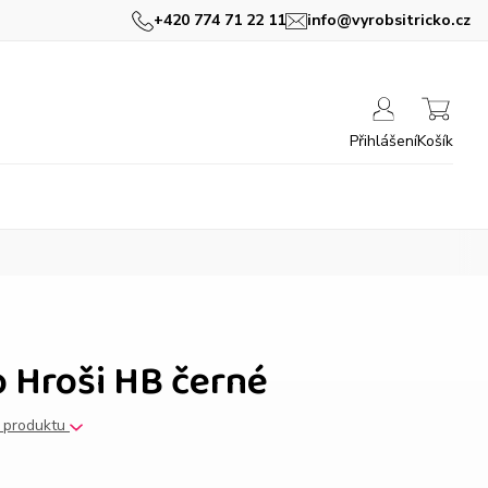
+420 774 71 22 11
info@vyrobsitricko.cz
Přihlášení
Košík
 Hroši HB černé
s produktu