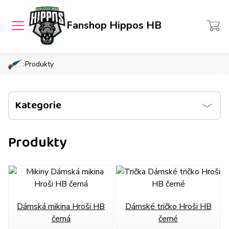
Pánské
Přihlášení
Fanshop Hippos HB
MENU
Dámské
Košík
Dětské
Produkty
»
hrosihb.cz
Chcete také takový e-shop?
Všechny
produkty
Kategorie
Produkty
Dámská mikina Hroši HB
Dámské tričko Hroši HB
černá
černé