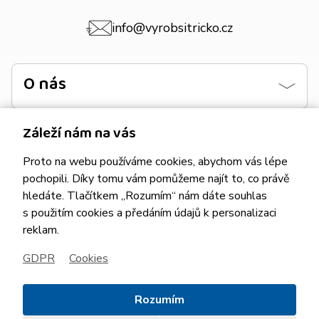
info@vyrobsitricko.cz
O nás
Kontaktujte nás
Záleží nám na vás
Obchodní podmínky
Informace
Proto na webu používáme cookies, abychom vás lépe
Zásady ochrany osobních údajů
Návod na praní
pochopili. Díky tomu vám pomůžeme najít to, co právě
hledáte. Tlačítkem „Rozumím“ nám dáte souhlas
Doprava
Vzorník barev
s použitím cookies a předáním údajů k personalizaci
Vše o nákupu
reklam.
Platba
GDPR
Cookies
Rozumím