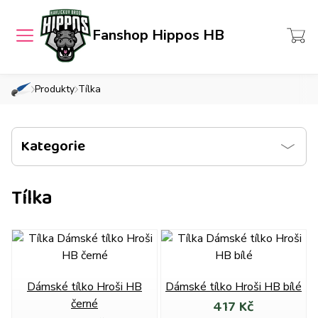
Pánské
Přihlášení
Fanshop Hippos HB
MENU
Dámské
Košík
Dětské
Produkty
Tílka
»
»
hrosihb.cz
Chcete také takový e-shop?
Všechny
produkty
Kategorie
Tílka
Dámské tílko Hroši HB
Dámské tílko Hroši HB bílé
417 Kč
černé