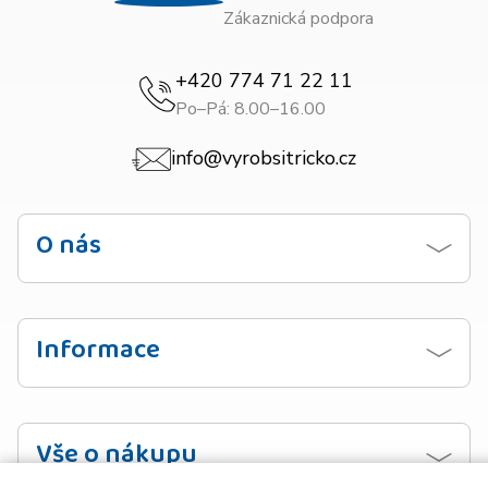
Zákaznická podpora
+420 774 71 22 11
Po–Pá: 8.00–16.00
info@vyrobsitricko.cz
O nás
Kontaktujte nás
Obchodní podmínky
Informace
Zásady ochrany osobních údajů
Návod na praní
Doprava
Vzorník barev
Vše o nákupu
Platba