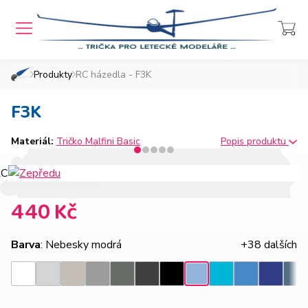
MENU
Přihlášení
Košík
Produkty
RC házedla - F3K
»
»
Domů
Chcete také takový e-shop?
F3K
Materiál:
Tričko Malfini Basic
Popis produktu
440 Kč
Barva
: Nebesky modrá
+38 dalších
Světle
Ledově
Tmavě
Tmavá
Ebony
Azurově
Královsk
Nebesky
Bílá
Černá
Tyrkysová
Den
šedý
šedá
šedý
břidlice
gray
modrá
modrá
modrá
melír
melír